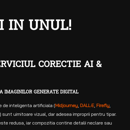
I IN UNUL!
RVICIUL CORECTIE AI &
EA IMAGINILOR GENERATE DIGITAL
de inteligenta artificiala (
Midjourney
,
DALL·E
,
Firefly
,
) sunt uimitoare vizual, dar adesea improprii pentru tipar.
 este redusa, iar compozitia contine detalii neclare sau