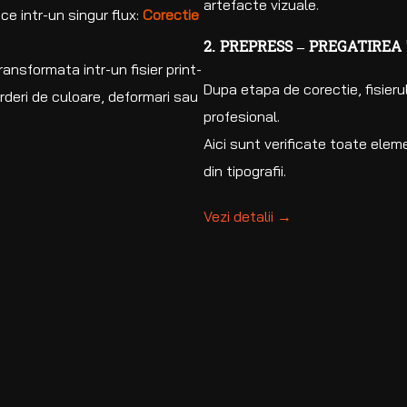
artefacte vizuale.
ce intr-un singur flux:
Corectie
2. PREPRESS – PREGATIREA
ansformata intr-un fisier print-
Dupa etapa de corectie, fisier
erderi de culoare, deformari sau
profesional.
Aici sunt verificate toate elem
din tipografii.
Vezi detalii →