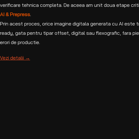
verificare tehnica completa. De aceea am unit doua etape criti
AI & Prepress
.
Prin acest proces, orice imagine digitala generata cu AI este tr
ready, gata pentru tipar offset, digital sau flexografic, fara pi
erori de productie.
Vezi detalii →