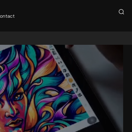
Caută
ontact
după: