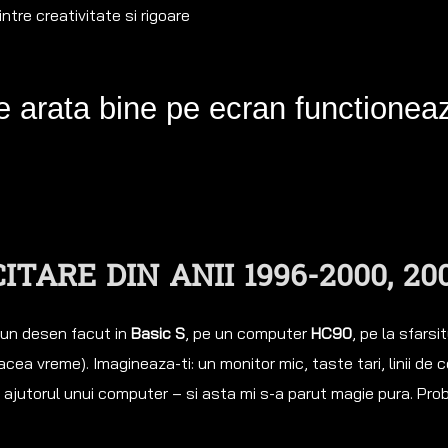
intre creativitate si rigoare
e arata bine pe ecran functioneaza
TARE DIN ANII 1996-2000, 20
 un desen facut in
Basic S
, pe un computer
HC90
, pe la sfarsi
cea vreme). Imagineaza-ti: un monitor mic, taste tari, linii de 
u ajutorul unui computer – si asta mi s-a parut magie pura. Pro