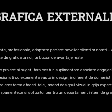
I GRAFICA EXTERNAL
zate, profesionale, adaptate perfect nevoilor clientilor nostri –
le de grafica la noi, te bucuri de avantaje reale:
 de proiect si buget, fara costuri suplimentare asociate angajar
esionisti cu experienta vasta in design, indiferent de domeniul 
 cresterea afacerii tale, lasand designul vizual in grija experti
chipamentelor si softurilor pentru un departament intern de gra