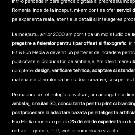
intr-o perioada in care grafica digitala si prepressul ince
Romania. Inca de la inceput, mi-am dorit sa ofer
servicii 
pe experienta reala, atentie la detalii si intelegerea proc
La inceputul anilor 2000 am pornit ca un mic studio de
s
pregatire a fisierelor pentru tipar offset si flexografic
. In
Fit & Fun Media a devenit un partener de incredere pentru 
publicitate si producatori de ambalaje. Am oferit mereu
s
complete:
design, verificare tehnica, adaptare si standar
materialele clientilor sa fie nu doar creative, ci si perfec
Pe masura ce tehnologia a evoluat, am adaugat noi directi
ambalaj, simulari 3D, consultanta pentru print si branding
postprocesare si adaptare bazata pe inteligenta artifici
Fun Media reuneste peste
25 de ani de experienta
in do
natural – grafica, DTP, web si comunicare vizuala.