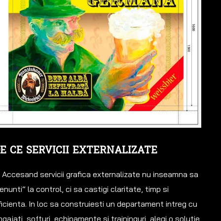
E CE SERVICII EXTERNALIZATE
Accesand servicii grafica externalizate nu inseamna sa
enunti” la control, ci sa castigi claritate, timp si
ficienta. In loc sa construiesti un departament intreg cu
ngajati, softuri, echipamente si traininguri, alegi o solutie