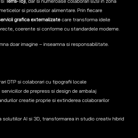
si
Terra-Toji
, dar si numeroase colaborari B2B in zona
eticelor si produselor alimentare. Prin fiecare
ervicii grafica externalizate
care transforma ideile
 corecte, coerente si conforme cu standardele moderne.
mna doar imagine – inseamna si responsabilitate.
ari DTP si colaborari cu tipografii locale
serviciilor de prepress si design de ambalaj
ndurilor creatie proprie si extinderea colaborarilor
 solutiilor AI si 3D, transformarea in studio creativ hibrid