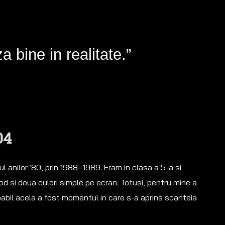
 bine in realitate.”
04
tul anilor ’80, prin 1988–1989. Eram in clasa a 5-a si
cod si doua culori simple pe ecran. Totusi, pentru mine a
babil acela a fost momentul in care s-a aprins scanteia