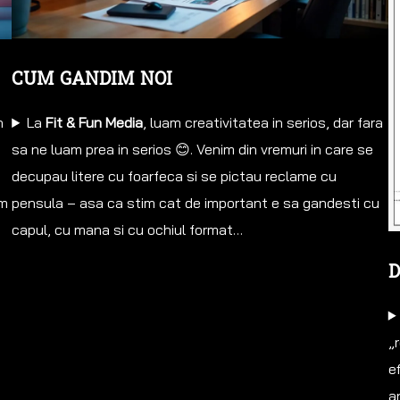
CUM GANDIM NOI
La
Fit & Fun Media
, luam creativitatea in serios, dar fara
n
sa ne luam prea in serios 😊. Venim din vremuri in care se
decupau litere cu foarfeca si se pictau reclame cu
pensula – asa ca stim cat de important e sa gandesti cu
am
capul, cu mana si cu ochiul format…
D
„r
e
a