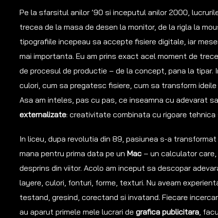
Pe la sfarsitul anilor ’90 si inceputul anilor 2000, lucruri
trecea de la masa de desen la monitor, de la rigla la mou
tipografiile incepeau sa accepte fisiere digitale, iar me
mai importanta. Eu am prins exact acel moment de trecer
de procesul de productie – de la concept, pana la tipar
culori, cum sa pregatesc fisiere, cum sa transform ideile
Asa am inteles, pas cu pas, ce inseamna cu adevarat sa
externalizate
: creativitate combinata cu rigoare tehnica 
In liceu, dupa revolutia din 89, pasiunea s-a transformat
mana pentru prima data pe un
Mac
– un calculator care,
desprins din viitor. Acolo am inceput sa descopar adevarat
layere, culori, fonturi, forme, texturi. Nu aveam experien
testand, gresind, corectand si invatand. Fiecare incerca
au aparut primele mele lucrari de
grafica publicitara
, fac