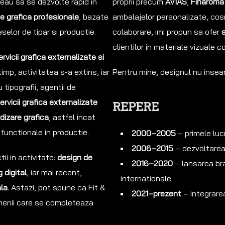
peau sa se dezvolte rapid in
proprii precum
AVIAS
,
Finaroma
de grafica profesionale
, bazate
ambalajelor personalizate, cosm
eselor de tipar si productie.
colaborare, imi propun sa ofer
s
clientilor in materiale vizuale
ervicii grafica externalizate si
 timp, activitatea s-a extins, iar
Pentru mine, designul nu insea
tipografii, agentii de
REPERE
ervicii grafica externalizate
dizare grafica
, astfel incat
t functionale in productie.
2000–2005
– primele lucr
2006–2015
– dezvoltarea 
i in activitate:
design de
2016–2020
– lansarea bra
 digital
, iar mai recent,
internationale
ala
. Astazi, pot spune ca Fit &
2021–prezent
– integrarea
menii care se completeaza