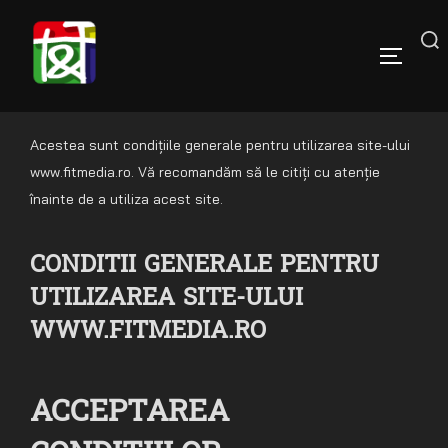
Sari
la
Caută
conținut
COMUTĂ
după:
Acestea sunt condițiile generale pentru utilizarea site-ului
www.fitmedia.ro. Vă recomandăm să le citiți cu atenție
înainte de a utiliza acest site.
CONDITII GENERALE PENTRU
UTILIZAREA SITE-ULUI
WWW.FITMEDIA.RO
ACCEPTAREA