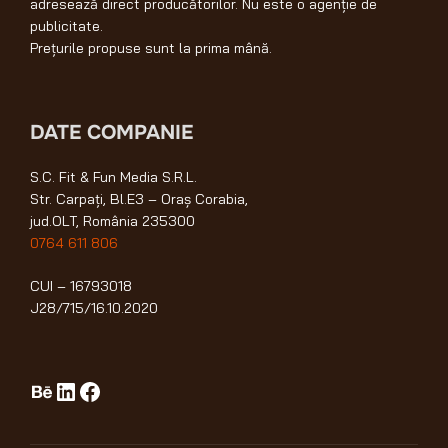
adresează direct producătorilor. Nu este o agenție de
publicitate.
Prețurile propuse sunt la prima mână.
DATE COMPANIE
S.C. Fit & Fun Media S.R.L.
Str. Carpați, Bl.E3 – Oraș Corabia,
jud.OLT, România 235300
0764 611 806
CUI – 16793018
J28/715/16.10.2020
Behance
LinkedIn
Facebook